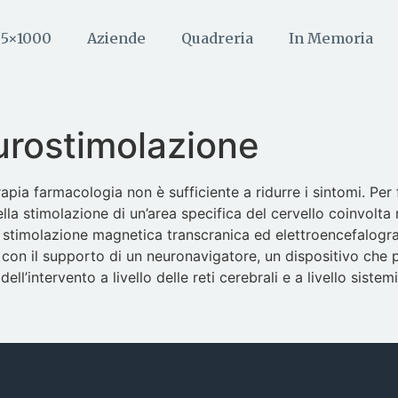
5×1000
Aziende
Quadreria
In Memoria
urostimolazione
erapia farmacologia non è sufficiente a ridurre i sintomi. Pe
 della stimolazione di un’area specifica del cervello coinvolt
 stimolazione magnetica transcranica ed elettroencefalograf
ale con il supporto di un neuronavigatore, un dispositivo ch
ell’intervento a livello delle reti cerebrali e a livello sist