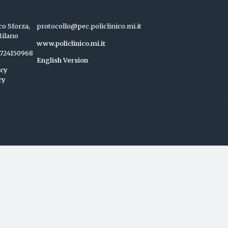
co Sforza,
protocollo@pec.policlinico.mi.it
Milano
www.policlinico.mi.it
04724150968
English Version
icy
cy