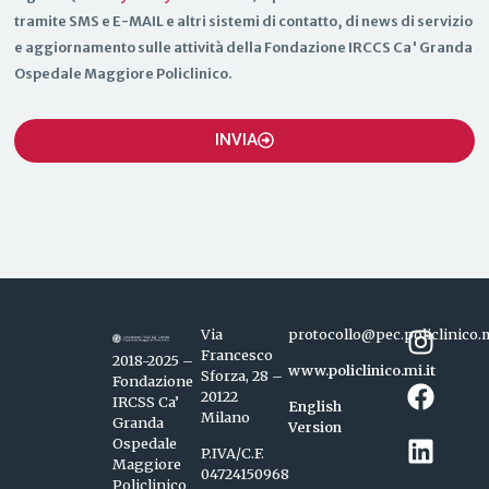
tramite SMS e E-MAIL e altri sistemi di contatto, di news di servizio
e aggiornamento sulle attività della Fondazione IRCCS Ca' Granda
Ospedale Maggiore Policlinico.
INVIA
Via
protocollo@pec.policlinico.m
Francesco
2018-2025 –
www.policlinico.mi.it
Sforza, 28 –
Fondazione
20122
IRCSS Ca’
English
Milano
Granda
Version
Ospedale
P.IVA/C.F.
Maggiore
04724150968
Policlinico