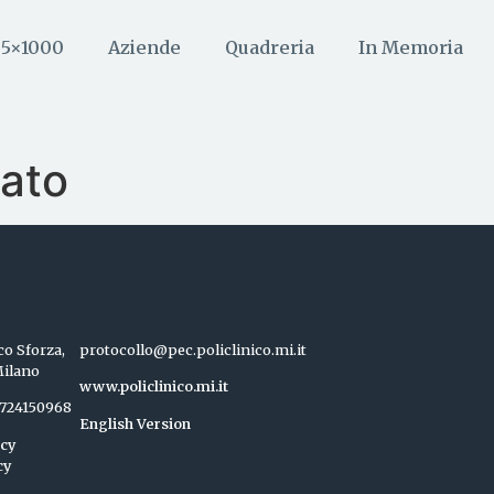
5×1000
Aziende
Quadreria
In Memoria
iato
co Sforza,
protocollo@pec.policlinico.mi.it
Milano
www.policlinico.mi.it
04724150968
English Version
icy
cy