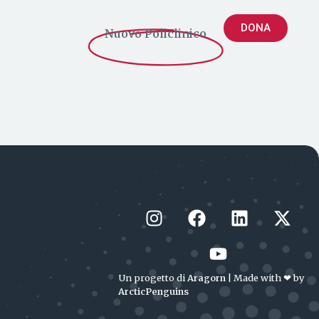
DONA
Nuovo Policlinico
Un progetto di
Aragorn
| Made with ❤︎ by
ArcticPenguins