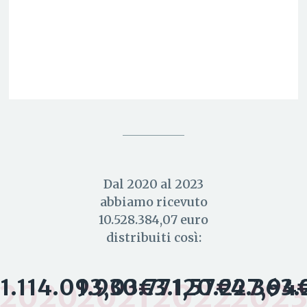
Dal 2020 al 2023
abbiamo ricevuto
10.528.384,07 euro
distribuiti così:
1.114.093,03€
1.930.771,57€
3.120.227,94
4.363.