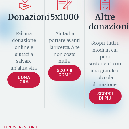
Donazioni
5x1000
Altre
donazion
Fai una
Aiutaci a
donazione
portare avanti
Scopri tutti i
online e
la ricerca. A te
modi in cui
aiutaci a
non costa
puoi
salvare
nulla.
sostenerci con
un’altra vita.
una grande o
SCOPRI
COME
piccola
DONA
ORA
donazione.
SCOPRI
DI PIÙ
LE NOSTRE STORIE