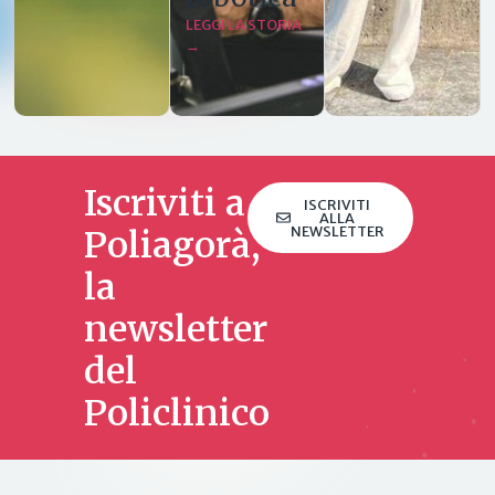
LEGGI LA STORIA
→
Iscriviti a
ISCRIVITI
ALLA
NEWSLETTER
Poliagorà,
la
newsletter
del
Policlinico