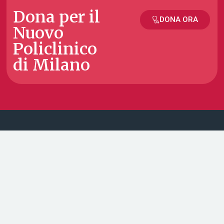
Dona per il
DONA ORA
Nuovo
Policlinico
di Milano
Via
protocollo@pec.policlinico.m
Francesco
2018-2025 –
www.policlinico.mi.it
Sforza, 28 –
Fondazione
20122
IRCSS Ca’
English
Milano
Granda
Version
Ospedale
P.IVA/C.F.
Maggiore
04724150968
Policlinico
Istituto di
Privacy
Ricovero e