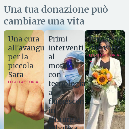
Una tua donazione può
cambiare una vita
Una cura
Primi
Rinascere
all'avanguardia
interventi
due volte
per la
al
LEGGI LA STORIA
→
piccola
mondo
Sara
con
tecnologia
LEGGI LA STORIA
→
a
fluorescenza
in
chirurgia
robotica